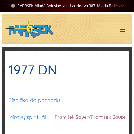
PAPRSEK Mladá Boleslav, z.s., Laurinova 387, Mladá Boleslav
1977 DN
Písnička do pochodu
Mírový spirituál
František Šauer/František Gause