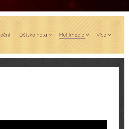
edění
Dětská nota
Multimédia
Více