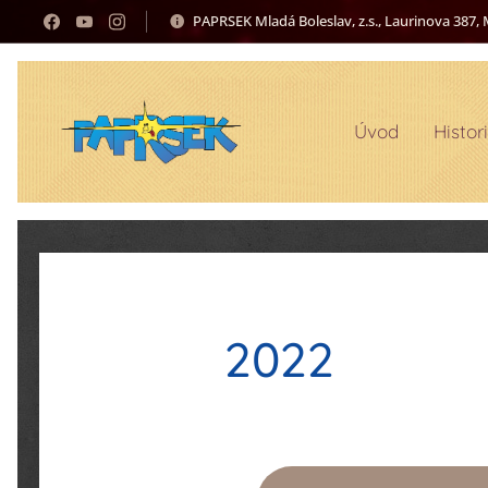
PAPRSEK Mladá Boleslav, z.s., Laurinova 387, 
Úvod
Histor
2022