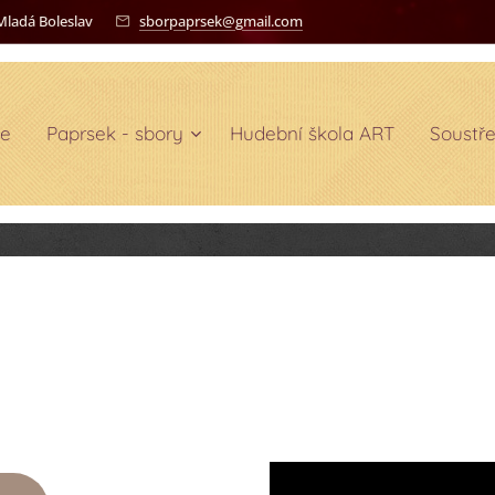
Mladá Boleslav
sborpaprsek@gmail.com
ie
Paprsek - sbory
Hudební škola ART
Soustř