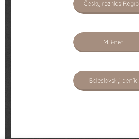
Český rozhlas Regi
MB-net
Boleslavský deník